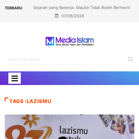
: Maulid Tidak Boleh Berhenti
Kepuasan Jemaah Haji 2026 Capai Reko
TERBARU
07/08/2026
adi Nostalgia
91,45 Persen
TAGS :LAZISMU