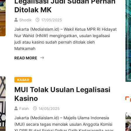
Legalisasi Judi Sudah Pernah
Ditolak MK
Shodik
17/05/2025
Jakarta (MediaIslam.id) – Wakil Ketua MPR RI Hidayat
Nur Wahid (HNW) mengingatkan, usulan legalisasi
judi atau kasino sudah pernah ditolak oleh
Mahkamah
READ MORE
KABAR
MUI Tolak Usulan Legalisasi
Kasino
Falah
14/05/2025
Jakarta (Mediaislam.id) – Majelis Ulama Indonesia
(MUI) secara tegas menolak usulan Anggota Komisi
XI DPR RI dari Fraksi Golkar Galih Kartasasmita agar