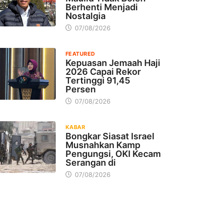
Berhenti Menjadi
Nostalgia
07/08/2026
FEATURED
Kepuasan Jemaah Haji
2026 Capai Rekor
Tertinggi 91,45
Persen
07/08/2026
KABAR
Bongkar Siasat Israel
Musnahkan Kamp
Pengungsi, OKI Kecam
Serangan di
07/08/2026