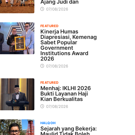
Ajang Judi dan
07/08/2026
FEATURED
Kinerja Humas
Diapresiasi, Kemenag
Sabet Popular
Government
Institutions Award
2026
07/08/2026
FEATURED
Menhaj: IKLHI 2026
Bukti Layanan Haji
Kian Berkualitas
07/08/2026
HALQOH
Sejarah yang Bekerja:
Maulid Tidak Boleh