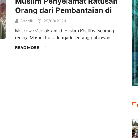
Muslim Penyelamat Ratusan
Orang dari Pembantaian di
Shodik
25/03/2024
Moskow (MediaIslam.id) – Islam Khalilov, seorang
remaja Muslim Rusia kini jadi seorang pahlawan.
READ MORE