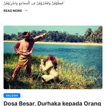
فَعِظُوْهُنَّ وَاهْجُرُوْهُنَّ فِى الْمَضَاجِعِ وَاضْرِبُوْهُنَّ ۚ
READ MORE
HALQOH
Dosa Besar, Durhaka kepada Orang