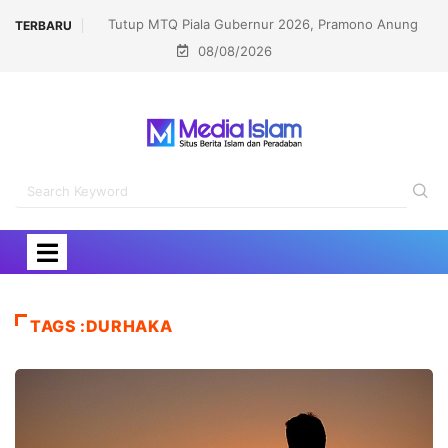
6, Pramono Anung
Kinerja Humas Diapresiasi, Kemenag Sabet Popula
TERBARU
08/08/2026
m MTQ Nasional
Government Institutions Award 2026
TAGS :DURHAKA