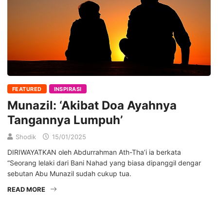
FEATURED
INSPIRASI
Munazil: ‘Akibat Doa Ayahnya
Tangannya Lumpuh’
Shodik
15/01/2025
DIRIWAYATKAN oleh Abdurrahman Ath-Tha’i ia berkata
“Seorang lelaki dari Bani Nahad yang biasa dipanggil dengar
sebutan Abu Munazil sudah cukup tua.
READ MORE