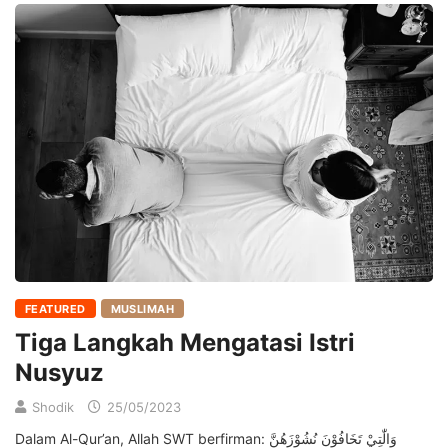
FEATURED
MUSLIMAH
Tiga Langkah Mengatasi Istri
Nusyuz
Shodik
25/05/2023
Dalam Al-Qur’an, Allah SWT berfirman: وَالّٰتِيْ تَخَافُوْنَ نُشُوْزَهُنَّ