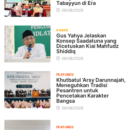
Tabayyun di Era
06/08/2026
KABAR
Gus Yahya Jelaskan
Konsep Saadatuna yang
Dicetuskan Kiai Mahfudz
Shiddiq
06/08/2026
FEATURED
Khutbatul ‘Arsy Darunnajah,
Meneguhkan Tradisi
Pesantren untuk
Pencetakan Karakter
Bangsa
06/08/2026
FEATURED