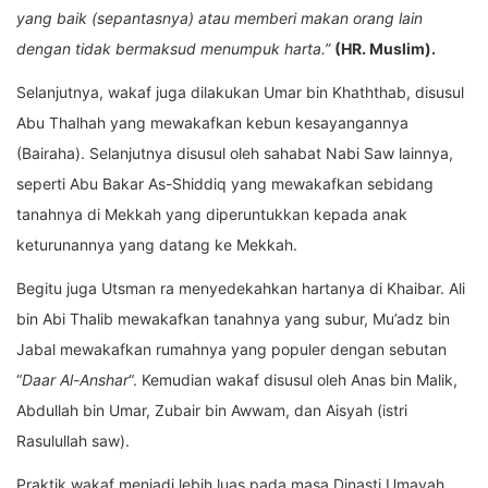
yang baik (sepantasnya) atau memberi makan orang lain
dengan tidak bermaksud menumpuk harta.”
(HR. Muslim).
Selanjutnya, wakaf juga dilakukan Umar bin Khaththab, disusul
Abu Thalhah yang mewakafkan kebun kesayangannya
(Bairaha). Selanjutnya disusul oleh sahabat Nabi Saw lainnya,
seperti Abu Bakar As-Shiddiq yang mewakafkan sebidang
tanahnya di Mekkah yang diperuntukkan kepada anak
keturunannya yang datang ke Mekkah.
Begitu juga Utsman ra menyedekahkan hartanya di Khaibar. Ali
bin Abi Thalib mewakafkan tanahnya yang subur, Mu’adz bin
Jabal mewakafkan rumahnya yang populer dengan sebutan
“
Daar Al-Anshar
“. Kemudian wakaf disusul oleh Anas bin Malik,
Abdullah bin Umar, Zubair bin Awwam, dan Aisyah (istri
Rasulullah saw).
Praktik wakaf menjadi lebih luas pada masa Dinasti Umayah