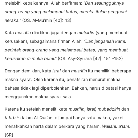
melebihi kebaikannya. Allah berfirman:
“Dan sesungguhnya
orang-orang yang melampaui batas, mereka itulah penghuni
neraka.”
(QS. Al-Mu’min [40]: 43)
Kata
musrifin
diartikan juga dengan
mufsidin
(yang membuat
kerusakan), sebagaimana firman Allah:
“Dan janganlah kamu
perintah orang-orang yang melampaui batas, yang membuat
kerusakan di muka bumi.”
(QS. Asy-Syu’ara [42]: 151 -152)
Dengan demikian, kata
israf
dan
musrifin
itu memiliki beberapa
makna syara’. Oleh karena itu, penafsiran menurut makna
bahasa tidak lagi diperbolehkan. Bahkan, harus dibatasi hanya
menggunakan makna syara’ saja.
Karena itu setelah meneliti kata
musrifin, israf, mubadzirin
dan
tabdzir
dalam Al-Qur’an, dijumpai hanya satu makna, yakni
menafkahkan harta dalam perkara yang haram.
Wallahu a’lam
.
[SR]