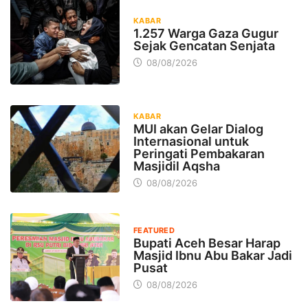
KABAR
1.257 Warga Gaza Gugur
Sejak Gencatan Senjata
08/08/2026
KABAR
MUI akan Gelar Dialog
Internasional untuk
Peringati Pembakaran
Masjidil Aqsha
08/08/2026
FEATURED
Bupati Aceh Besar Harap
Masjid Ibnu Abu Bakar Jadi
Pusat
08/08/2026