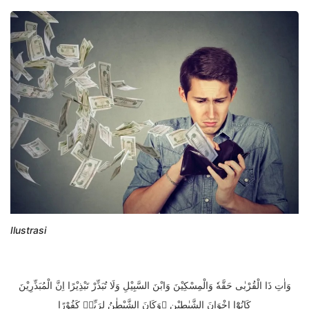
Ilustrasi
وَاٰتِ ذَا الْقُرْبٰى حَقَّهٗ وَالْمِسْكِيْنَ وَابْنَ السَّبِيْلِ وَلَا تُبَذِّرْ تَبْذِيْرًا اِنَّ الْمُبَذِّرِيْنَ
كَانُوْٓا اِخْوَانَ الشَّيٰطِيْنِ ۗوَكَانَ الشَّيْطٰنُ لِرَبِّهٖ كَفُوْرًا