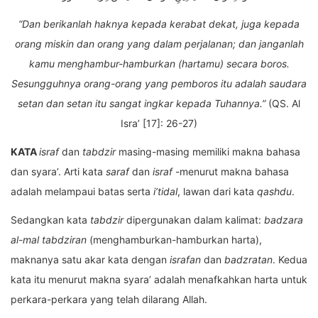
“Dan berikanlah haknya kepada kerabat dekat, juga kepada
orang miskin dan orang yang dalam perjalanan; dan janganlah
kamu menghambur-hamburkan (hartamu) secara boros.
Sesungguhnya orang-orang yang pemboros itu adalah saudara
setan dan setan itu sangat ingkar kepada Tuhannya.”
(QS. Al
Isra’ [17]: 26-27)
KATA
israf
dan
tabdzir
masing-masing memiliki makna bahasa
dan syara’. Arti kata
saraf
dan
israf
-menurut makna bahasa
adalah melampaui batas serta
i’tidal
, lawan dari kata
qashdu
.
Sedangkan kata
tabdzir
dipergunakan dalam kalimat:
badzara
al-mal tabdziran
(menghamburkan-hamburkan harta),
maknanya satu akar kata dengan
israfan
dan
badzratan
. Kedua
kata itu menurut makna syara’ adalah menafkahkan harta untuk
perkara-perkara yang telah dilarang Allah.