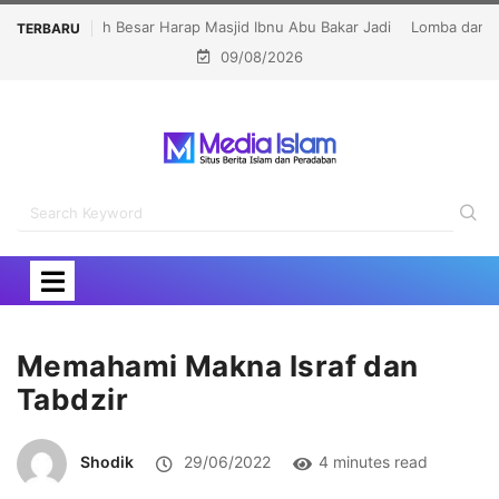
Lomba dan Karnaval HUT RI Jangan Jadi Ajang Judi
TERBARU
09/08/2026
dan Kampanye LGBT
Memahami Makna Israf dan
Tabdzir
Shodik
29/06/2022
4 minutes read