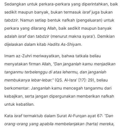
Sedangkan untuk perkara-perkara yang diperintahkan, baik
sedikit maupun banyak, bukan termasuk
israf
juga bukan
tabdzir
. Namun setiap bentuk nafkah (pengeluaran) untuk
perkara yang dilarang Allah, baik sedikit maupun banyak
adalah
israf
dan
tabdzir
(menurut makna syara’). Demikian
dijelaskan dalam kitab
Hadits As-Shiyam
.
Imam az-Zuhri meriwayatkan, bahwa tatkala beliau
menyatakan firman Allah,
“Dan janganlah kamu menjadikan
tanganmu terbelenggu di atas lehermu, dan janganlah
membukanya lebar-lebar.”
(QS. Al-Isra’ [17]: 29), beliau
berkomentar: Janganlah kamu mencegah tanganmu dari
kebajikan, serta jangan dipergunakan memberikan nafkah
untuk kebatilan.
Kata
israf
termaktub dalam Surat Al-Furqan ayat 67:
“Dan
orang-orang yang apabila membelanjakan (harta) mereka,