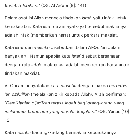
berlebih-lebihan.”
(QS. Al An’am [6]: 141)
Dalam ayat ini Allah mencela tindakan
israf
, yaitu infak untuk
kemaksiatan. Kata
israf
dalam ayat-ayat tersebut maknanya
adalah infak (memberikan harta) untuk perkara maksiat.
Kata
israf
dan
musrifin
disebutkan dalam Al-Qur’an dalam
banyak arti. Namun apabila kata
israf
disebut bersamaan
dengan kata
infak
, maknanya adalah memberikan harta untuk
tindakan maksiat.
Al-Qur’an menyatakan kata
musrifin
dengan makna
mu’ridhin
‘an dzikrillah
(melalaikan zikir kepada Allah). Allah berfirman:
“Demikianlah dijadikan terasa indah bagi orang-orang yang
melampaui batas apa yang mereka kerjakan.”
(QS. Yunus [10]:
12)
Kata
musrifin
kadang-kadang bermakna keburukannya