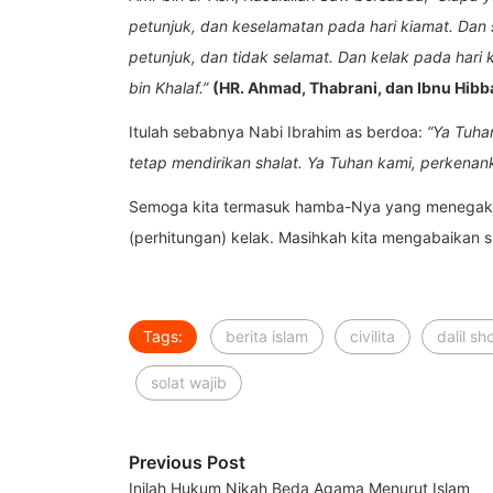
petunjuk, dan keselamatan pada hari kiamat. Dan 
petunjuk, dan tidak selamat. Dan kelak pada hari
bin Khalaf.”
(HR. Ahmad, Thabrani, dan Ibnu Hibb
Itulah sebabnya Nabi Ibrahim as berdoa:
“Ya Tuha
tetap mendirikan shalat. Ya Tuhan kami, perkena
Semoga kita termasuk hamba-Nya yang menegakka
(perhitungan) kelak. Masihkah kita mengabaikan s
Tags:
berita islam
civilita
dalil sh
solat wajib
Previous Post
Inilah Hukum Nikah Beda Agama Menurut Islam