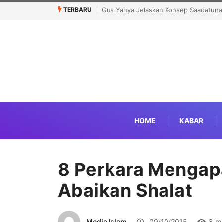
TERBARU
Khutbatul ‘Arsy Darunnajah, Meneguhk
HOME
KABAR
8 Perkara Mengap
Abaikan Shalat
Media Islam
09/10/2015
8 m