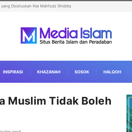
an Tradisi Pesantren untuk Pencetakan Karakter Bangsa
INSPIRASI
KHAZANAH
SOSOK
HALQOH
a Muslim Tidak Boleh
inutes read