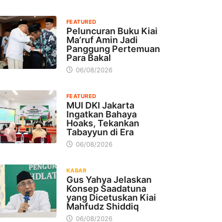
FEATURED
Peluncuran Buku Kiai
Ma’ruf Amin Jadi
Panggung Pertemuan
Para Bakal
06/08/2026
FEATURED
MUI DKI Jakarta
Ingatkan Bahaya
Hoaks, Tekankan
Tabayyun di Era
06/08/2026
KABAR
Gus Yahya Jelaskan
Konsep Saadatuna
yang Dicetuskan Kiai
Mahfudz Shiddiq
06/08/2026