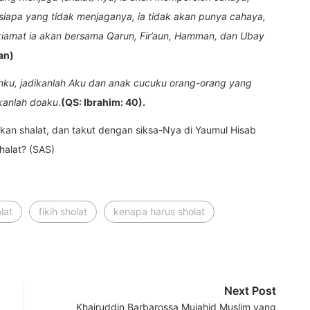
siapa yang tidak menjaganya, ia tidak akan punya cahaya,
 kiamat ia akan bersama Qarun, Fir’aun, Hamman, dan Ubay
an)
nku, jadikanlah Aku dan anak cucuku orang-orang yang
nkanlah doaku
.
(QS: Ibrahim: 40).
n shalat, dan takut dengan siksa-Nya di Yaumul Hisab
halat? (SAS)
olat
fikih sholat
kenapa harus sholat
Next Post
Khairuddin Barbarossa Mujahid Muslim yang