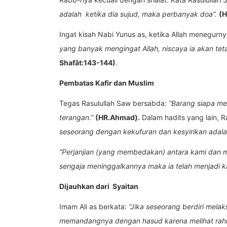
adalah ketika dia sujud, maka perbanyak doa
”
.
(H
Ingat kisah Nabi Yunus as, ketika Allah menegurn
yang banyak mengingat Allah, niscaya ia akan tetap
Shafât:143-144)
.
Pembatas Kafir dan Muslim
Tegas Rasulullah Saw bersabda:
“Barang siapa me
terangan.”
(HR.Ahmad).
Dalam hadits yang lain, R
seseorang dengan kekufuran dan kesyirikan adala
“Perjanjian (yang membedakan) antara kami dan m
sengaja meninggalkannya maka ia telah menjadi kaf
Dijauhkan dari Syaitan
Imam Ali as berkata:
“Jika seseorang berdiri mel
memandangnya dengan hasud karena melihat rahm