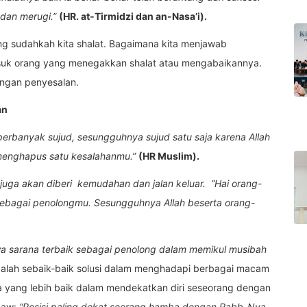
 dan merugi.”
(HR. at-Tirmidzi dan an-Nasa’i).
ng sudahkah kita shalat. Bagaimana kita menjawab
masuk orang yang menegakkan shalat atau mengabaikannya.
 dengan penyesalan.
an
rbanyak sujud, sesungguhnya sujud satu saja karena Allah
 menghapus satu kesalahanmu.”
(HR Muslim).
juga akan diberi kemudahan dan jalan keluar. “Hai orang-
 sebagai penolongmu. Sesungguhnya Allah beserta orang-
wa sarana terbaik sebagai penolong dalam memikul musibah
adalah sebaik-baik solusi dalam menghadapi berbagai macam
ra yang lebih baik dalam mendekatkan diri seseorang dengan
 Saw:
“Posisi paling dekat seorang hamba dengan Rabb-Nya