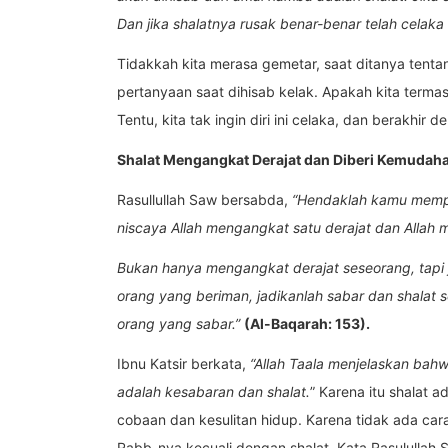
Dan jika shalatnya rusak benar-benar telah celaka
Tidakkah kita merasa gemetar, saat ditanya tenta
pertanyaan saat dihisab kelak. Apakah kita ter
Tentu, kita tak ingin diri ini celaka, dan berakhir
Shalat Mengangkat Derajat dan Diberi Kemudah
Rasullullah Saw bersabda,
“Hendaklah kamu mempe
niscaya Allah mengangkat satu derajat dan Allah
Bukan hanya mengangkat derajat seseorang, tapi 
orang yang beriman, jadikanlah sabar dan shalat
orang yang sabar.”
(Al-Baqarah: 153).
Ibnu Katsir berkata,
“Allah Taala menjelaskan bah
adalah kesabaran dan shalat.
” Karena itu shalat 
cobaan dan kesulitan hidup. Karena tidak ada ca
Rabb-nya kecuali dengan shalat. Kata Rasulullah