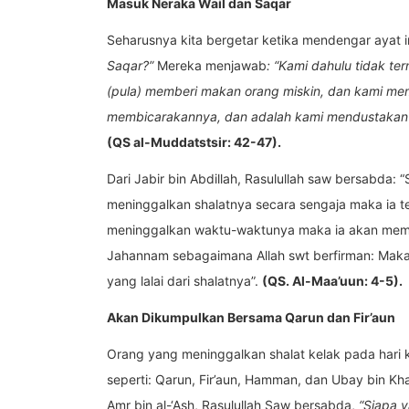
Masuk Neraka Wail dan Saqar
Seharusnya kita bergetar ketika mendengar ayat i
Saqar?”
Mereka menjawab
: “Kami dahulu tidak t
(pula) memberi makan orang miskin, dan kami me
membicarakannya, dan adalah kami mendustakan 
(QS al-Muddatstsir: 42-47).
Dari Jabir bin Abdillah, Rasulullah saw bersabda:
meninggalkan shalatnya secara sengaja maka ia
meninggalkan waktu-waktunya maka ia akan memas
Jahannam sebagaimana Allah swt berfirman: Maka 
yang lalai dari shalatnya”.
(QS. Al-Maa’uun: 4-5).
Akan Dikumpulkan Bersama Qarun dan Fir’aun
Orang yang meninggalkan shalat kelak pada hari 
seperti: Qarun, Fir’aun, Hamman, dan Ubay bin Kh
Amr bin al-‘Ash, Rasulullah Saw bersabda,
“Siapa 