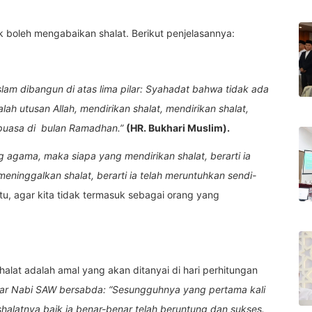
k boleh mengabaikan shalat. Berikut penjelasannya:
slam dibangun di atas lima pilar: Syahadat bahwa tidak ada
h utusan Allah, mendirikan shalat, mendirikan shalat,
erpuasa di bulan Ramadhan.”
(HR. Bukhari Muslim).
ng agama, maka siapa yang mendirikan shalat, berarti ia
ninggalkan shalat, berarti ia telah meruntuhkan sendi-
u, agar kita tidak termasuk sebagai orang yang
halat adalah amal yang akan ditanyai di hari perhitungan
r Nabi SAW bersabda: “Sesungguhnya yang pertama kali
shalatnya baik ia benar-benar telah beruntung dan sukses.