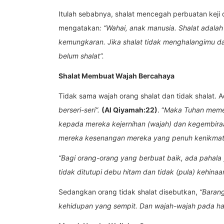
Itulah sebabnya, shalat mencegah perbuatan kej
mengatakan
:
“Wahai, anak manusia. Shalat adala
kemungkaran. Jika shalat tidak menghalangimu d
belum shalat”.
Shalat Membuat Wajah Bercahaya
Tidak sama wajah orang shalat dan tidak shalat. 
berseri-seri
”
.
(Al Qiyamah:22)
. “
Maka Tuhan memel
kepada mereka kejernihan (wajah) dan kegembiraa
mereka kesenangan mereka yang penuh kenikma
“Bagi orang-orang yang berbuat baik, ada pahal
tidak ditutupi debu hitam dan tidak (pula) kehinaan
Sedangkan orang tidak shalat disebutkan,
“Barang
kehidupan yang sempit
.
Dan wajah-wajah pada har