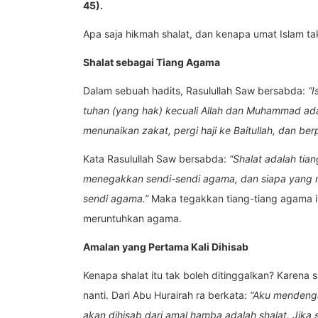
45).
Apa saja hikmah shalat, dan kenapa umat Islam ta
Shalat sebagai Tiang Agama
Dalam sebuah hadits, Rasulullah Saw bersabda:
“I
tuhan (yang hak) kecuali Allah dan Muhammad adala
menunaikan zakat, pergi haji ke Baitullah, dan b
Kata Rasulullah Saw bersabda:
“Shalat adalah tia
menegakkan sendi-sendi agama, dan siapa yang me
sendi agama.”
Maka tegakkan tiang-tiang agama it
meruntuhkan agama.
Amalan yang Pertama Kali Dihisab
Kenapa shalat itu tak boleh ditinggalkan? Karena s
nanti. Dari Abu Hurairah ra berkata:
“Aku mendenga
akan dihisab dari amal hamba adalah shalat. Jika 